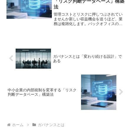
「リスク判断データベース」構築
法
管理コストとリスクに押しつぶされてい
ませんか新しい収益機会を追うほど、業
務は複雑化します。バックオフィスの管
理負荷は増大する一方です。気づけば利
益を管理コストが食い潰しているかもし
れません。この構造的な課題を解決する
方法があります。AI時代...
ガバナンスとは「変わり続ける設計」で
ある
中小企業の内部統制を変革する「リスク
判断データベース」構築法
ホーム
ガバナンスとは