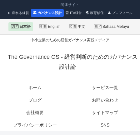
関連サイト
📊 戻れる経営
🏛 ガバナンス設計
💻 IT×経営
🌏 教育移住
👤 プロフィール
🇯🇵 日本語
🇬🇧 English
🇨🇳 中文
🇲🇾 Bahasa Melayu
中小企業のための経営ガバナンス実践メディア
The Governance OS - 経営判断のためのガバナンス
設計論
ホーム
サービス一覧
ブログ
お問い合わせ
会社概要
サイトマップ
プライバシーポリシー
SNS