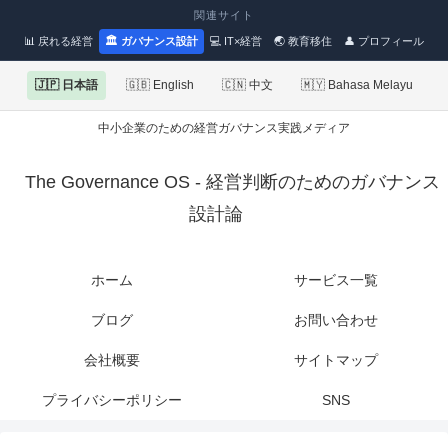
関連サイト
📊 戻れる経営
🏛 ガバナンス設計
💻 IT×経営
🌏 教育移住
👤 プロフィール
🇯🇵 日本語
🇬🇧 English
🇨🇳 中文
🇲🇾 Bahasa Melayu
中小企業のための経営ガバナンス実践メディア
The Governance OS - 経営判断のためのガバナンス
設計論
ホーム
サービス一覧
ブログ
お問い合わせ
会社概要
サイトマップ
プライバシーポリシー
SNS