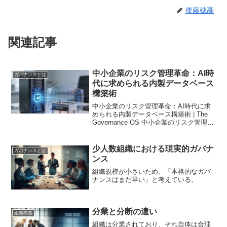
後藤穂高
関連記事
中小企業のリスク管理革命：AI時
ガバナンスとは
代に求められる内製データベース
構築術
中小企業のリスク管理革命：AI時代に求
められる内製データベース構築術 | The
Governance OS 中小企業のリスク管理革
命：AI時代に求められる内製データベー
ス構築術 「ガバナンス」と聞くと、難し
く感じませんか？ 時間も専門知識...
少人数組織における現実的ガバナ
ガバナンスとは
ンス
組織規模が小さいため、「本格的なガバ
ナンスはまだ早い」と考えている。
分業と分断の違い
組織構造
組織は分業されており、それ自体は合理