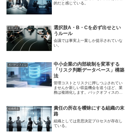
的だと感じている。
選択肢A・B・Cを必ず出せとい
意思決定
うルール
会議では事実上一案しか提示されていな
い。
中小企業の内部統制を変革する
ガバナンスとは
「リスク判断データベース」構築
法
管理コストとリスクに押しつぶされてい
ませんか新しい収益機会を追うほど、業
務は複雑化します。バックオフィスの管
理負荷は増大する一方です。気づけば利
益を管理コストが食い潰しているかもし
れません。この構造的な課題を解決する
責任の所在を曖昧にする組織の末
組織構造
方法があります。AI時代...
路
組織としては意思決定プロセスが存在し
ている。