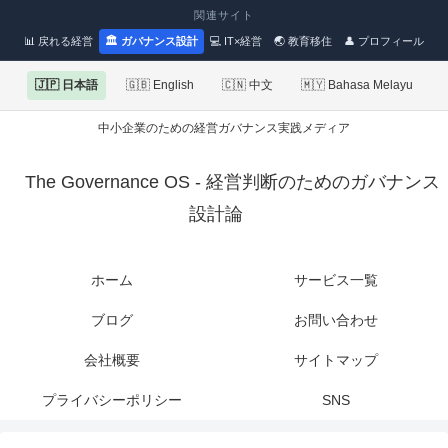
関連サイト
📊 戻れる経営
🏛 ガバナンス設計
💻 IT×経営
🌏 教育移住
👤 プロフィール
🇯🇵 日本語
🇬🇧 English
🇨🇳 中文
🇲🇾 Bahasa Melayu
中小企業のための経営ガバナンス実践メディア
The Governance OS - 経営判断のためのガバナンス
設計論
ホーム
サービス一覧
ブログ
お問い合わせ
会社概要
サイトマップ
プライバシーポリシー
SNS