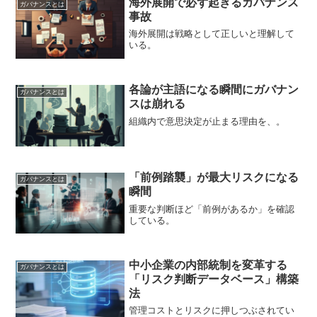
海外展開で必ず起きるガバナンス
ガバナンスとは
事故
海外展開は戦略として正しいと理解して
いる。
各論が主語になる瞬間にガバナン
ガバナンスとは
スは崩れる
組織内で意思決定が止まる理由を、。
「前例踏襲」が最大リスクになる
ガバナンスとは
瞬間
重要な判断ほど「前例があるか」を確認
している。
中小企業の内部統制を変革する
ガバナンスとは
「リスク判断データベース」構築
法
管理コストとリスクに押しつぶされてい