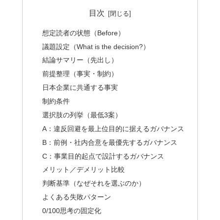
目次
想定読者の状態（Before）
議題設定（What is the decision?）
結論サマリー（先出し）
前提整理（事実・制約）
日本企業に共通する事実
制約条件
選択肢の列挙（最低3案）
A：違反回避を最上位目的に据えるガバナンス
B：前例・社内合意を最優先するガバナンス
C：事業目的起点で設計するガバナンス
メリット／デメリット比較
判断基準（なぜそれを選ぶのか）
よくある失敗パターン
0/100思考の固定化