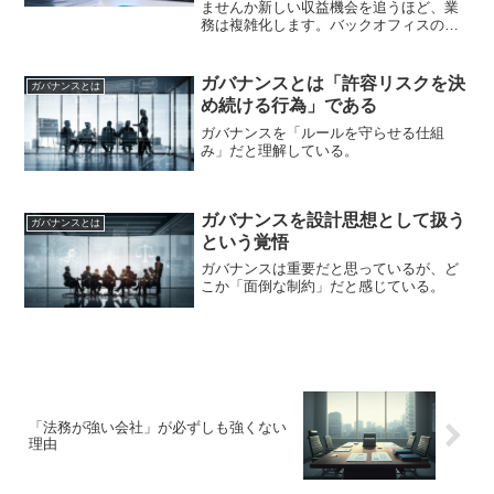
ませんか新しい収益機会を追うほど、業
務は複雑化します。バックオフィスの管
理負荷は増大する一方です。気づけば利
益を管理コストが食い潰しているかもし
れません。この構造的な課題を解決する
ガバナンスとは「許容リスクを決
ガバナンスとは
方法があります。AI時代...
め続ける行為」である
ガバナンスを「ルールを守らせる仕組
み」だと理解している。
ガバナンスを設計思想として扱う
ガバナンスとは
という覚悟
ガバナンスは重要だと思っているが、ど
こか「面倒な制約」だと感じている。
「法務が強い会社」が必ずしも強くない
理由