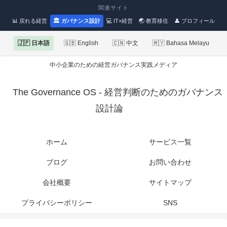
関連サイト
📊 戻れる経営
🏛 ガバナンス設計
💻 IT×経営
🌏 教育移住
👤 プロフィール
🇯🇵 日本語
🇬🇧 English
🇨🇳 中文
🇲🇾 Bahasa Melayu
中小企業のための経営ガバナンス実践メディア
The Governance OS - 経営判断のためのガバナンス
設計論
ホーム
サービス一覧
ブログ
お問い合わせ
会社概要
サイトマップ
プライバシーポリシー
SNS