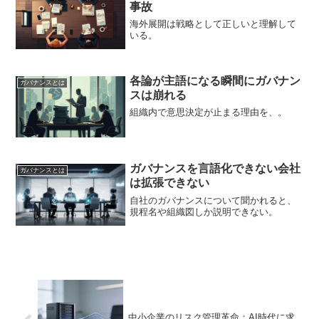
体の生産性と士気を低下...
事故
海外展開は戦略として正しいと理解して
いる。
各論が主語になる瞬間にガバナン
ガバナンスとは
スは崩れる
組織内で意思決定が止まる理由を、。
ガバナンスを言語化できない会社
ガバナンスとは
は拡張できない
自社のガバナンスについて聞かれると、
規程名や組織図しか説明できない。
中小企業のリスク管理革命：AI時代に求