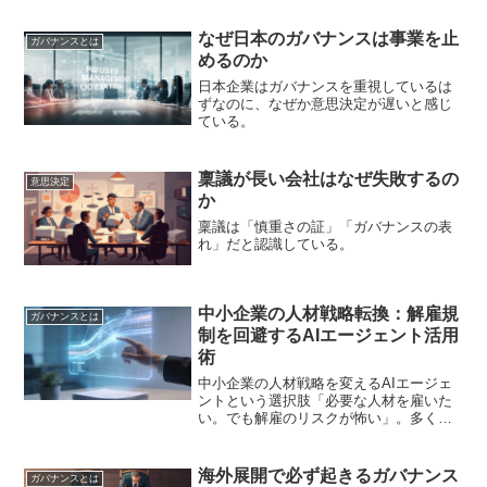
なぜ日本のガバナンスは事業を止
ガバナンスとは
めるのか
日本企業はガバナンスを重視しているは
ずなのに、なぜか意思決定が遅いと感じ
ている。
稟議が長い会社はなぜ失敗するの
意思決定
か
稟議は「慎重さの証」「ガバナンスの表
れ」だと認識している。
中小企業の人材戦略転換：解雇規
ガバナンスとは
制を回避するAIエージェント活用
術
中小企業の人材戦略を変えるAIエージェ
ントという選択肢「必要な人材を雇いた
い。でも解雇のリスクが怖い」。多くの
経営者が抱えるこのジレンマ。日本の解
雇規制は厳しく、一度雇用すると簡単に
は戻せません。不適切な採用が、組織全
海外展開で必ず起きるガバナンス
ガバナンスとは