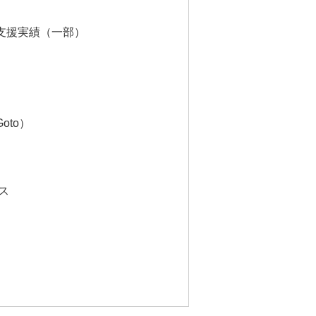
支援実績（一部）
Goto）
ス