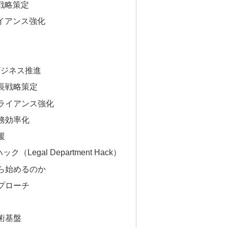
戦略策定
イアンス強化
ビジネス推進
成長戦略策定
プライアンス強化
業務効率化
援
egal Department Hack）
ら始めるのか
プローチ
術基盤