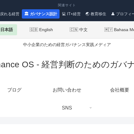
関連サイト
 戻れる経営
🏛 ガバナンス設計
💻 IT×経営
🌏 教育移住
👤 プロフィ
 日本語
🇬🇧 English
🇨🇳 中文
🇲🇾 Bahasa M
中小企業のための経営ガバナンス実践メディア
ernance OS - 経営判断のための
ブログ
お問い合わせ
会社概要
SNS