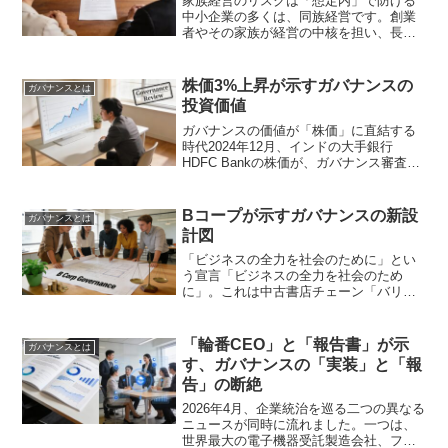
家族経営のリスクは「想定内」で防げる
中小企業の多くは、同族経営です。創業
者やその家族が経営の中核を担い、長年
にわたって事業を発展させてきました。
しかし、この「家族ゆえの強み」が、時
に「最大のリスク」に変わることがあり
株価3%上昇が示すガバナンスの
ガバナンスとは
ます。先日、東洋経済オン...
投資価値
ガバナンスの価値が「株価」に直結する
時代2024年12月、インドの大手銀行
HDFC Bankの株価が、ガバナンス審査結
果の発表を受けて3%上昇しました（出
典：Investing.com）。このニュースは、
一見すると大企業の話に過ぎないよう
Bコープが示すガバナンスの新設
ガバナンスとは
に...
計図
「ビジネスの全力を社会のために」とい
う宣言「ビジネスの全力を社会のため
に」。これは中古書店チェーン「バリュ
ーブックス」を運営するバリューブック
ス社の鳥居希社長が、Bコープ認証取得の
経緯を語ったインタビューの中で口にし
「輪番CEO」と「報告書」が示
ガバナンスとは
た言葉です（出典：Sus...
す、ガバナンスの「実装」と「報
告」の断絶
2026年4月、企業統治を巡る二つの異なる
ニュースが同時に流れました。一つは、
世界最大の電子機器受託製造会社、フォ