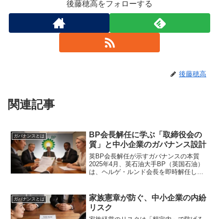
後藤穂高をフォローする
後藤穂高
関連記事
BP会長解任に学ぶ「取締役会の
ガバナンスとは
質」と中小企業のガバナンス設計
英BP会長解任が示すガバナンスの本質
2025年4月、英石油大手BP（英国石油）
は、ヘルゲ・ルンド会長を即時解任しま
した。理由は「ガバナンス上の深刻な懸
念」とされています。日本経済新聞の報
道によれば、取締役会はルンド会長の行
家族憲章が防ぐ、中小企業の内紛
ガバナンスとは
動や情報開示に関し...
リスク