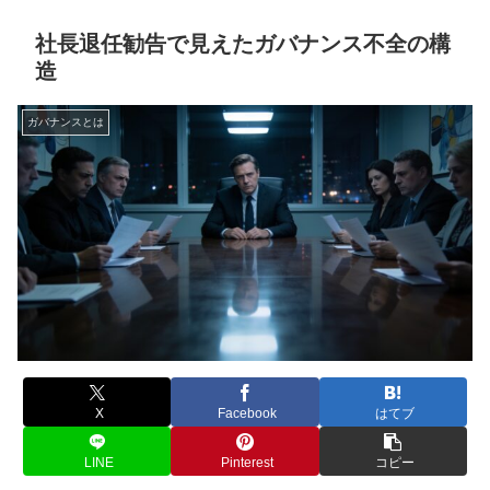
社長退任勧告で見えたガバナンス不全の構
造
ガバナンスとは
X
Facebook
はてブ
LINE
Pinterest
コピー