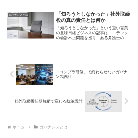
ックスコン（Hon Hai）による「輪番CEO
制」の導入。もう一つは、日本市場にお
ける複数の上場企業による「コーポレー
「知ろうとしなかった」社外取締
ガバナンスとは
ト・ガバ...
役の真の責任とは何か
「知ろうとしなかった」という重い言葉
の意味日経ビジネスの記事は、ニデック
の会計不正問題を巡り、ある弁護士の言
葉を引用しています。「知ろうとしなか
った」社外取締役の重責を糾弾する内容
です。この「知ろうとしなかった」とい
う表現は、単なる「知識不...
「コンプラ研修」で終わらせないガバナ
ンス設計
社外取締役任期短縮で変わる統治設計
ホーム
ガバナンスとは