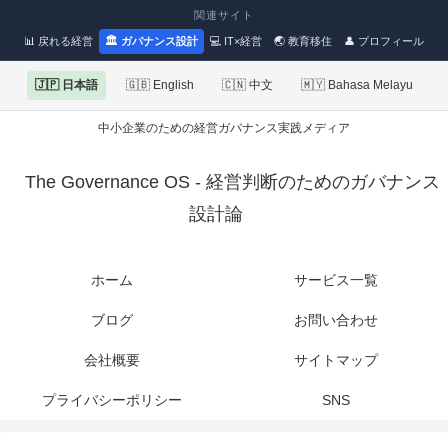
関連サイト
📊 戻れる経営
🏛 ガバナンス設計
💻 IT×経営
🌏 教育移住
👤 プロフィール
🇯🇵 日本語
🇬🇧 English
🇨🇳 中文
🇲🇾 Bahasa Melayu
中小企業のための経営ガバナンス実践メディア
The Governance OS - 経営判断のためのガバナンス
設計論
ホーム
サービス一覧
ブログ
お問い合わせ
会社概要
サイトマップ
プライバシーポリシー
SNS