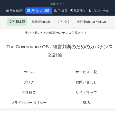
関連サイト
📊 戻れる経営
🏛 ガバナンス設計
💻 IT×経営
🌏 教育移住
👤 プロフィール
🇯🇵 日本語
🇬🇧 English
🇨🇳 中文
🇲🇾 Bahasa Melayu
中小企業のための経営ガバナンス実践メディア
The Governance OS - 経営判断のためのガバナンス
設計論
ホーム
サービス一覧
ブログ
お問い合わせ
会社概要
サイトマップ
プライバシーポリシー
SNS