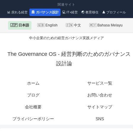
関連サイト
📊 戻れる経営
🏛 ガバナンス設計
💻 IT×経営
🌏 教育移住
👤 プロフィール
🇯🇵 日本語
🇬🇧 English
🇨🇳 中文
🇲🇾 Bahasa Melayu
中小企業のための経営ガバナンス実践メディア
The Governance OS - 経営判断のためのガバナンス
設計論
ホーム
サービス一覧
ブログ
お問い合わせ
会社概要
サイトマップ
プライバシーポリシー
SNS