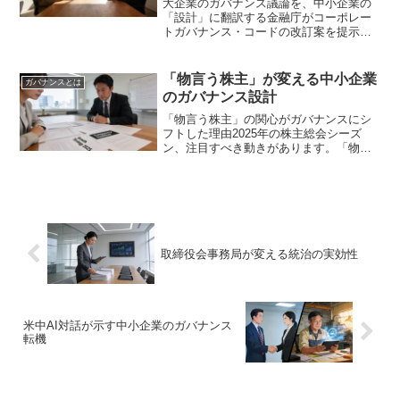
大企業のガバナンス議論を、中小企業の
「設計」に翻訳する金融庁がコーポレー
トガバナンス・コードの改訂案を提示し
ました。取締役会の役割の明確化が焦点
の一つです。このニュースを目にした中
小企業の経営者の多くは、「上場企業向
「物言う株主」が変える中小企業
ガバナンスとは
けの話だろう」と感じたか...
のガバナンス設計
「物言う株主」の関心がガバナンスにシ
フトした理由2025年の株主総会シーズ
ン、注目すべき動きがあります。「物言
う株主」と呼ばれるアクティビスト投資
家の関心が、従来の「株主還元」から
「ガバナンス」へと明確にシフトしてい
るのです。朝日新聞の報道...
取締役会事務局が変える統治の実効性
米中AI対話が示す中小企業のガバナンス
転機