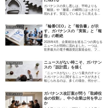
ガバナンスの良し悪しは、平時よりも
「離脱」や「撤退」の瞬間にはっきりと
現れます。安定しているように見える組
織でも、核心を担う人やチームが去ると
き、その構造の脆さが露呈することがあ
るのです。二つの「離脱」が語るガバナ
「輪番CEO」と「報告書」が示
ガバナンスとは
ンスの本質最近のニュースで...
す、ガバナンスの「実装」と「報
告」の断絶
2026年4月、企業統治を巡る二つの異なる
ニュースが同時に流れました。一つは、
世界最大の電子機器受託製造会社、フォ
ックスコン（Hon Hai）による「輪番CEO
制」の導入。もう一つは、日本市場にお
ける複数の上場企業による「コーポレー
ニュースがない時こそ、ガバナン
ガバナンスとは
ト・ガバ...
スの「設計図」を描く
「ニュースがない」という最大のチャン
スガバナンスに関するニュースが大きく
報じられるのは、多くの場合、何かが
「壊れた」時です。取締役会の紛糾、コ
ンプライアンス違反、内部統制の失敗
――こうしたニュースは、他社の失敗か
ガバナンス改訂案が問う「取締役
ガバナンスとは
ら学ぶ貴重な材料ではあります...
会の役割」、中小企業は何を学ぶ
か