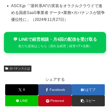
ASCII.jp「“基幹系AI”の実装をオラクルクラウドで進
める国産SaaS事業者 データ×業務×ガバナンスが競争
優位性に」（2024年11月27日）
💬 LINEで経営相談・月4回の配信を受け取る
友だち追加はこちら（戻れる経営｜経営×IT×法務）
ガバナンスとは
シェアする
X
Facebook
はてブ
LINE
Pinterest
コピー