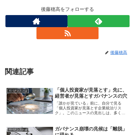
後藤穂高をフォローする
後藤穂高
関連記事
「個人投資家が見落とす」先に、
ガバナンスとは
経営者が見落とすガバナンスの穴
「誰かが見ている」前に、自分で見る
「個人投資家が見落とす企業統治リス
ク」。このニュースの見出しは、多くの
経営者に一つの問いを投げかけます。そ
れは、「外部の誰かが『見落とす』前
に、我々自身が自社のガバナンスリスク
ガバナンス崩壊の兆候は「離脱」
ガバナンスとは
を『見ている』のか」という問い...
に現れる