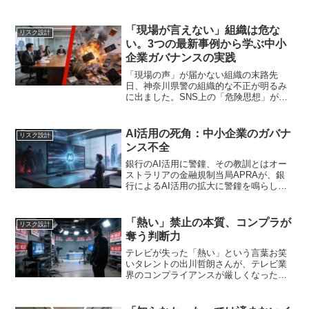
違反で脱退した上村謙信氏が芸能活動を
再開するというニュースが報じられまし
た（ライブドアニュース）。このニュー
「現場が言えない」組織は危な
リスク設計
スを、単な...
い。3つの最新事例から学ぶ中小
企業ガバナンスの実践
「現場の声」が届かない組織の末路先
日、神奈川県警の組織的な不正が明るみ
に出ました。SNS上の「危険思想」が現
実の捜査活動に持ち込まれたという、衝
撃的な内容です。一方、エア・ウォータ
ーでは、業績目標が高すぎて「現場が無
AI活用の死角：中小企業のガバナ
リスク設計
理と言えなかった」結果、...
ンス不全
銀行のAI活用に警鐘、その教訓とはオー
ストラリアの金融規制当局APRAが、銀
行によるAI活用の拡大に警鐘を鳴らしま
した。背景には、ガバナンスとサイバー
セキュリティ対策の遅れがあると言いま
す。このニュースは、一見、大企業だけ
「熱い」禁止の本質、コンプラが
リスク設計
の話に思えるかもし...
奪う判断力
テレビが失った「熱い」という言葉お笑
いタレントの出川哲朗さんが、テレビ業
界のコンプライアンスが厳しくなった現
状について「『熱い』って言わないでく
ださいって言われた」と暴露したニュー
スが話題です。出川さんは「熱い」とい