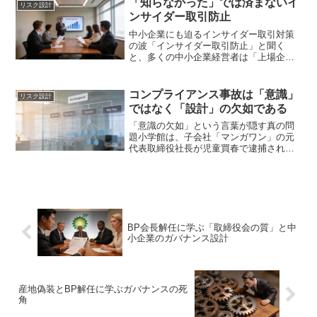
「知らなかった」では済まないイ
リスク設計
う言葉すら使えなくなった...
ンサイダー取引防止
中小企業にも迫るインサイダー取引対策
の波「インサイダー取引防止」と聞く
と、多くの中小企業経営者は「上場企業
だけの話」と捉えがちです。しかし、ゴ
ールドオンラインの記事「インサイダー
取引の防止（コンプライアンス）につい
コンプライアンス事故は「意識」
リスク設計
て考える」が指摘する通り、...
ではなく「設計」の欠如である
「意識の欠如」という言葉が隠す真の問
題小学館は、子会社「マンガワン」の元
代表取締役社長が児童買春で逮捕された
事件について、「人権・コンプライアン
ス意識の欠如があった」とする声明を発
表しました。また、青森県のみちのく記
念病院では、患者の死亡を...
BP会長解任に学ぶ「取締役会の質」と中
小企業のガバナンス設計
産地偽装とBP解任に学ぶガバナンスの死
角