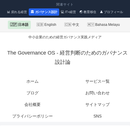
関連サイト
📊 戻れる経営
🏛 ガバナンス設計
💻 IT×経営
🌏 教育移住
👤 プロフィール
🇯🇵 日本語
🇬🇧 English
🇨🇳 中文
🇲🇾 Bahasa Melayu
中小企業のための経営ガバナンス実践メディア
The Governance OS - 経営判断のためのガバナンス
設計論
ホーム
サービス一覧
ブログ
お問い合わせ
会社概要
サイトマップ
プライバシーポリシー
SNS